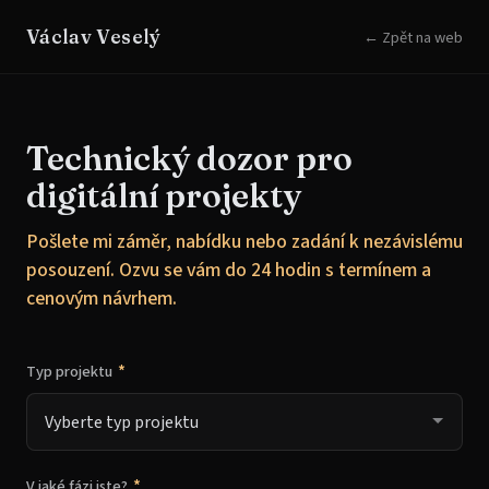
Václav Veselý
← Zpět na web
Technický dozor pro
digitální projekty
Pošlete mi záměr, nabídku nebo zadání k nezávislému
posouzení. Ozvu se vám do 24 hodin s termínem a
cenovým návrhem.
*
Typ projektu
*
V jaké fázi jste?